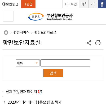
보안등급
1등급
사이트맵
가
가
글자크
글자크
기확대
기축소
항만서비스
항만보안자료실
항만보안자료실
전체
7건
, 현재 페이지
1
/1
7
2023년 테러대비 행동요령 소책자