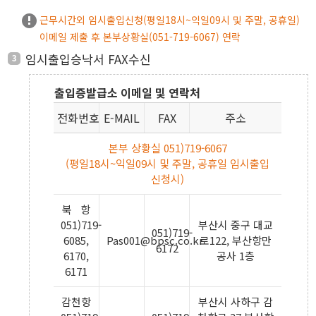
근무시간외 임시출입신청(평일18시~익일09시 및 주말, 공휴일)
이메일 제출 후 본부상황실(051-719-6067) 연락
임시출입승낙서 FAX수신
3
출입증발급소 이메일 및 연락처
전화번호
E-MAIL
FAX
주소
본부 상황실 051)719-6067
(평일18시~익일09시 및 주말, 공휴일 임시출입
신청시)
북 항
051)719-
부산시 중구 대교
051)719-
6085,
Pas001@bpsc.co.kr
로122, 부산항만
6172
6170,
공사 1층
6171
감천항
부산시 사하구 감