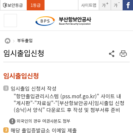
보안등급
1등급
사이트맵
가
가
글자크
글자크
기확대
기축소
부두출입
임시출입신청
임시출입신청
임시출입 신청서 작성
1
"항만출입관리시스템
(pss.mof.go.kr)
" 사이트 내
"게시판"-"자료실"-"[부산항보안공사]임시출입 신청
(승낙)서 양식" 다운로드 후 작성 및 첨부서류 준비
외국인의 경우 여권사본도 첨부
해당 출입증발급소 이메일 제출
2