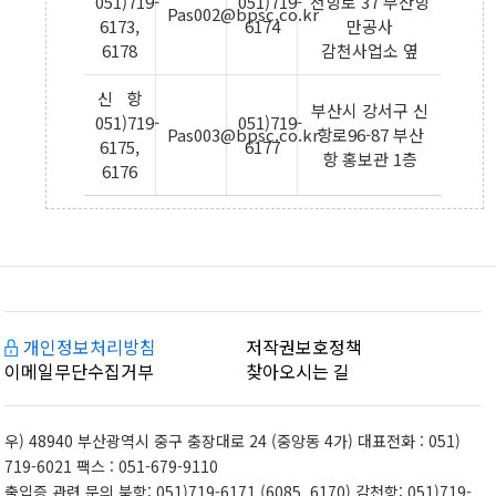
051)719-
051)719-
천항로 37 부산항
Pas002@bpsc.co.kr
6173,
6174
만공사
6178
감천사업소 옆
신 항
부산시 강서구 신
051)719-
051)719-
Pas003@bpsc.co.kr
항로96-87 부산
6175,
6177
항 홍보관 1층
6176
개인정보처리방침
저작권보호정책
이메일무단수집거부
찾아오시는 길
우) 48940 부산광역시 중구 충장대로 24 (중앙동 4가) 대표전화 : 051)
719-6021 팩스 : 051-679-9110
출입증 관련 문의 북항: 051)719-6171 (6085, 6170) 감천항: 051)719-