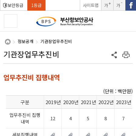
보안등급
1등급
사이트맵
가
가
글자크
글자크
기확대
기축소
정보공개
기관장업무추진비
기관장업무추진비
업무추진비 집행내역
(단위 : 백만원)
구분
2019년
2020년
2021년
2022년
2023년
업무추진비 집행
12
4
5
8
7
내역
세부집행내역