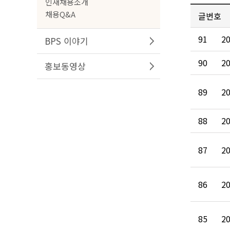
인재채용소개
채용Q&A
글번호
91
2
BPS 이야기
90
2
홍보동영상
89
2
88
2
87
2
86
2
85
2