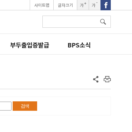
사이트맵
글자크기
가
가
글자크
글자크
기확대
기축소
부두출입증발급
BPS소식