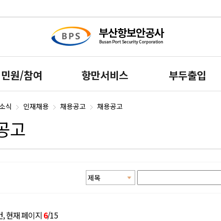
민원/참여
항만서비스
부두출입
S소식
인재채용
채용공고
채용공고
공고
건
, 현재 페이지
6
/15