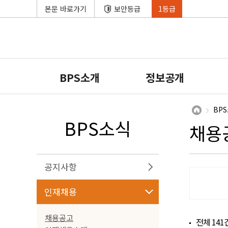
본문 바로가기
보안등급
1등급
BPS소개
정보공개
BP
BPS소식
채용
공지사항
인재채용
채용공고
전체
141