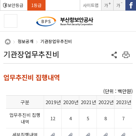
보안등급
1등급
사이트맵
가
가
글자크
글자크
기확대
기축소
정보공개
기관장업무추진비
기관장업무추진비
업무추진비 집행내역
(단위 : 백만원)
구분
2019년
2020년
2021년
2022년
2023년
업무추진비 집행
12
4
5
8
7
내역
세부집행내역