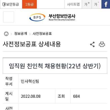
보안등급
1등급
사이트맵
가
가
글자크
글자크
기확대
기축소
정보공개
사전정보공표
사전정보공표 상세내용
임직원 친인척 채용현황(22년 상반기)
작성
인사혁신팀
부서
게시
2022.08.08
조회
684
일
사전