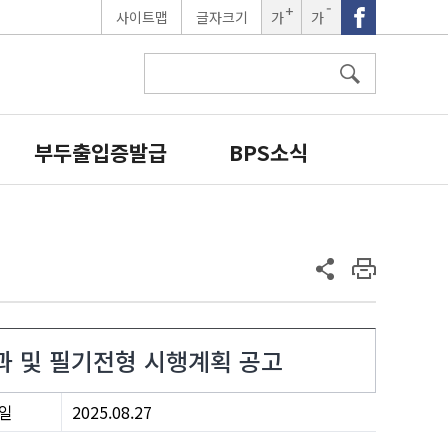
사이트맵
글자크기
가
가
글자크
글자크
기확대
기축소
부두출입증발급
BPS소식
과 및 필기전형 시행계획 공고
일
2025.08.27