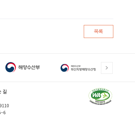
 길
9110
5~6