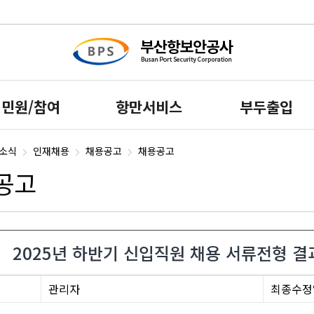
민원/참여
항만서비스
부두출입
S소식
인재채용
채용공고
채용공고
공고
2025년 하반기 신입직원 채용 서류전형 결
관리자
최종수정