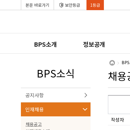
본문 바로가기
보안등급
1등급
BPS소개
정보공개
BP
BPS소식
채용
공지사항
인재채용
작성자
채용공고